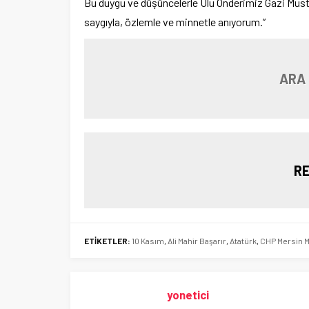
Bu duygu ve düşüncelerle Ulu Önderimiz Gazi Mustaf
saygıyla, özlemle ve minnetle anıyorum.”
ARA
RE
ETİKETLER:
10 Kasım
,
Ali Mahir Başarır
,
Atatürk
,
CHP Mersin Mi
yonetici