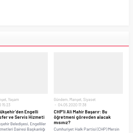
nşet
,
Yaşam
Gündem
,
Manşet
,
Siyaset
 15:23
04.05.2020 17:38
ükşehir’den Engelli
CHP’li Ali Mahir Başarır: Bu
sfer ve Servis Hizmeti
öğretmeni görevden alacak
mısınız?
şehir Belediyesi, Engelliler
zmetleri Dairesi Başkanlığı
Cumhuriyet Halk Partisi (CHP) Mersin