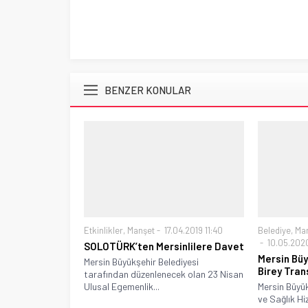
BENZER KONULAR
Etkinlikler
,
Manşet
17.04.2019 11:40
Belediye
,
Ma
10.05.2020
SOLOTÜRK’ten Mersinlilere Davet
Mersin Büy
Mersin Büyükşehir Belediyesi
Birey Tran
tarafından düzenlenecek olan 23 Nisan
Ulusal Egemenlik...
Mersin Büyük
ve Sağlık Hi