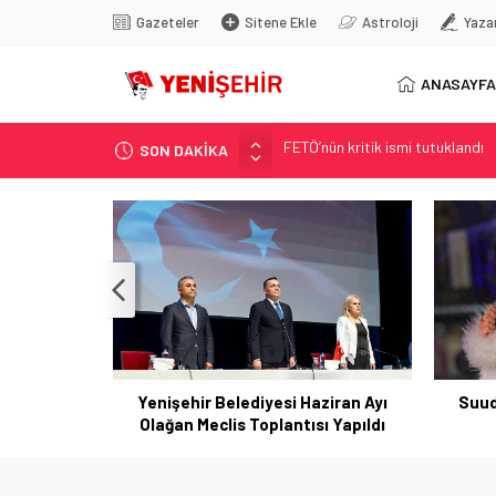
Gazeteler
Sitene Ekle
Astroloji
Yaza
ANASAYFA
SON DAKİKA
Son dakika… İstanbul’da trafik f
Yunanistan Başbakanı Çipras Tü
Görenler bakakaldı! Otomobilinin
İstanbul’da metro seferlerinde
FETÖ’nün kritik ismi tutuklandı
Yenişehir Belediyesi Haziran Ayı
Suud
Olağan Meclis Toplantısı Yapıldı