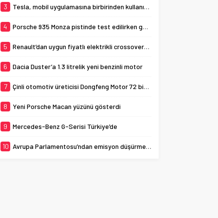
3
Tesla, mobil uygulamasına birbirinden kullanışlı 3 yeni özellik ekledi
4
Porsche 935 Monza pistinde test edilirken görüldü
5
Renault’dan uygun fiyatlı elektrikli crossover: Renault K-ZE
6
Dacia Duster’a 1.3 litrelik yeni benzinli motor
7
Çinli otomotiv üreticisi Dongfeng Motor 72 bin aracı geri çağırıyor
8
Yeni Porsche Macan yüzünü gösterdi
9
Mercedes-Benz G-Serisi Türkiye’de
10
Avrupa Parlamentosu’ndan emisyon düşürme adımı