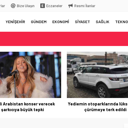
rlar
Bize Ulaşın
Eczaneler
Resmi İlanlar
YENİŞEHİR
GÜNDEM
EKONOMİ
SİYASET
SAĞLIK
TEKNO
elç
rkiye’ye gelecek
 üstüne bıraktığı yazı…
 aksama yaşandı
i Arabistan konser verecek
Yediemin otoparklarında lüks
şarkıcıya büyük tepki
çürümeye terk edildi