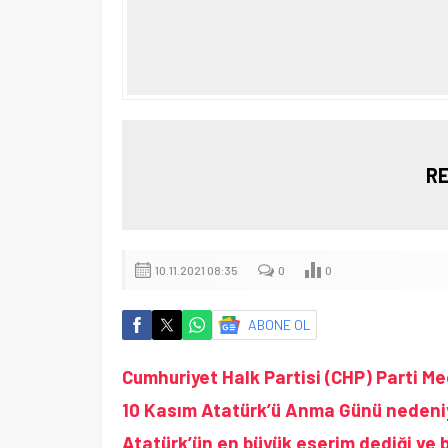
RE
10.11.2021 08:35
0
0
ABONE OL
Cumhuriyet Halk Partisi (CHP) Parti Mecl
10 Kasım Atatürk’ü Anma Günü nedeniy
Atatürk’ün en büyük eserim dediği ve b