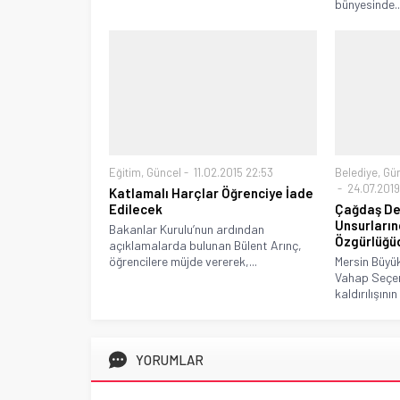
bünyesinde..
Eğitim
,
Güncel
11.02.2015 22:53
Belediye
,
Gü
24.07.2019
Katlamalı Harçlar Öğrenciye İade
Edilecek
Çağdaş De
Unsurların
Bakanlar Kurulu’nun ardından
Özgürlüğü
açıklamalarda bulunan Bülent Arınç,
öğrencilere müjde vererek,...
Mersin Büyü
Vahap Seçer
kaldırılışının 
YORUMLAR