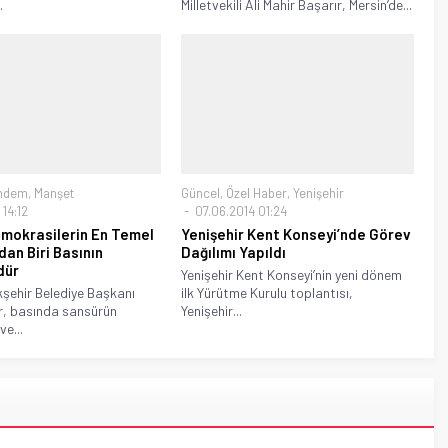
.
Milletvekili Ali Mahir Başarır, Mersin’de...
ndem
,
Manşet
Güncel
,
Özel Haber
,
Yenişehir
 14:12
07.06.2014 01:24
mokrasilerin En Temel
Yenişehir Kent Konseyi’nde Görev
dan Biri Basının
Dağılımı Yapıldı
dür
Yenişehir Kent Konseyi’nin yeni dönem
kşehir Belediye Başkanı
ilk Yürütme Kurulu toplantısı,
, basında sansürün
Yenişehir...
ve...