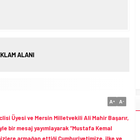
KLAM ALANI
A
A
+
-
isi Üyesi ve Mersin Milletvekili Ali Mahir Başarır,
le bir mesaj yayımlayarak “Mustafa Kemal
izlere armağan ettiği Cumhuriyetimize, ilke ve