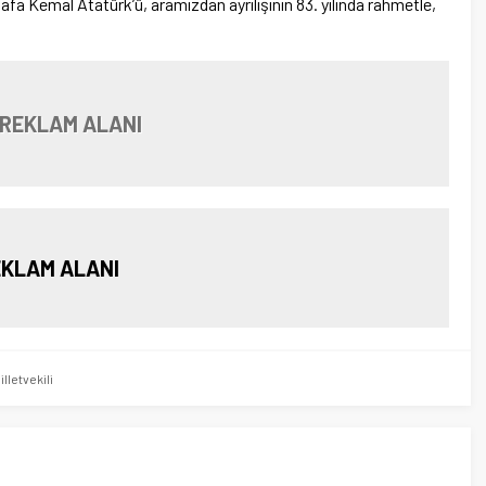
a Kemal Atatürk’ü, aramızdan ayrılışının 83. yılında rahmetle,
 REKLAM ALANI
KLAM ALANI
lletvekili