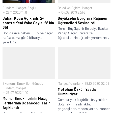
Gündem
,
Manşet
,
Sağlık
Belediye
,
Eğitim
,
Manşet
26.11.2020 11:31
04.05.2019 23:58
Bakan Koca Açıkladı: 24
Büyükşehir Borçlara Rağmen
saatte Yeni Vaka Sayısı 28 bin
Öğrencileri Sevindirdi
351
Mersin Büyükşehir Belediye Başkanı
Son dakika haberi... Türkiye geçen
Vahap Seçer üniversite
hafta cuma günü itibarıyla
öğrencilerinin öğrenim yardımının...
yürürlüğe...
Ekonomi
,
Emekliler
,
Güncel
,
Manşet
,
Yazarlar
29.10.2020 02:06
Gündem
,
Manşet
Metehan Özkün Yazdı:
25.07.2022 11:10
Cumhuriyet…
Memur Emeklilerinin Maaş
Cumhuriyet; özgürlüktür, yeniden
Farklarının Ödeneceği Tarih
doğmaktır, aydınlıktır,
Açıklandı
çağdaşlıktır, medeniyettir, insanca