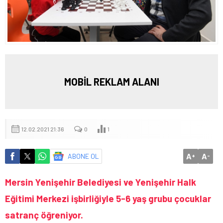
MOBİL REKLAM ALANI
12.02.2021 21:36
0
1
A
A
ABONE OL
+
-
Mersin Yenişehir Belediyesi ve Yenişehir Halk
Eğitimi Merkezi işbirliğiyle 5-6 yaş grubu çocuklar
satranç öğreniyor.