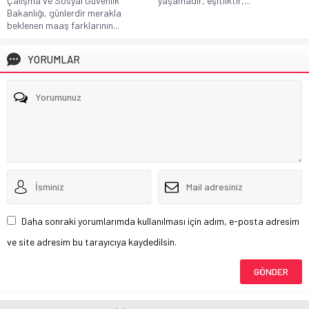
Çalışma ve Sosyal Güvenlik
yaşamadır, eşitliktir,...
Bakanlığı, günlerdir merakla
beklenen maaş farklarının...
YORUMLAR
Daha sonraki yorumlarımda kullanılması için adım, e-posta adresim
ve site adresim bu tarayıcıya kaydedilsin.
Henüz yorum yapılmamış. İlk yorumu yukarıdaki form aracılığıyla siz