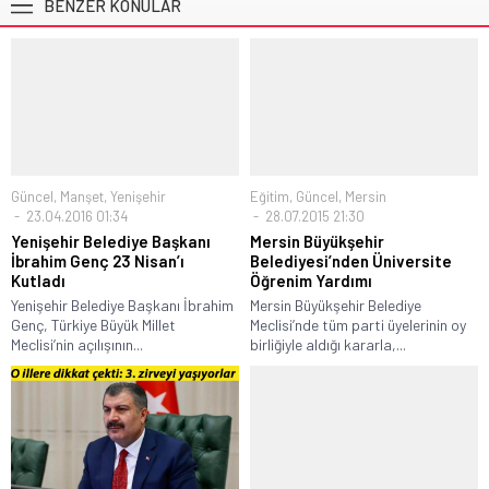
BENZER KONULAR
Güncel
,
Manşet
,
Yenişehir
Eğitim
,
Güncel
,
Mersin
23.04.2016 01:34
28.07.2015 21:30
Yenişehir Belediye Başkanı
Mersin Büyükşehir
İbrahim Genç 23 Nisan’ı
Belediyesi’nden Üniversite
Kutladı
Öğrenim Yardımı
Yenişehir Belediye Başkanı İbrahim
Mersin Büyükşehir Belediye
Genç, Türkiye Büyük Millet
Meclisi’nde tüm parti üyelerinin oy
Meclisi’nin açılışının...
birliğiyle aldığı kararla,...