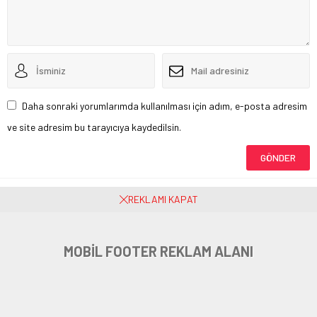
Daha sonraki yorumlarımda kullanılması için adım, e-posta adresim
ve site adresim bu tarayıcıya kaydedilsin.
Henüz yorum yapılmamış. İlk yorumu yukarıdaki form aracılığıyla siz
REKLAMI KAPAT
yapabilirsiniz.
MOBİL FOOTER REKLAM ALANI
MEB’den 81 İle Yüz Yüze Eğitim