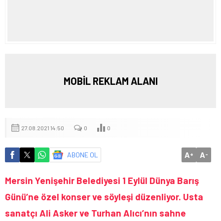
MOBİL REKLAM ALANI
27.08.2021 14:50
0
0
A
A
ABONE OL
+
-
Mersin Yenişehir Belediyesi 1 Eylül Dünya Barış
Günü’ne özel konser ve söyleşi düzenliyor. Usta
sanatçı Ali Asker ve Turhan Alıcı’nın sahne