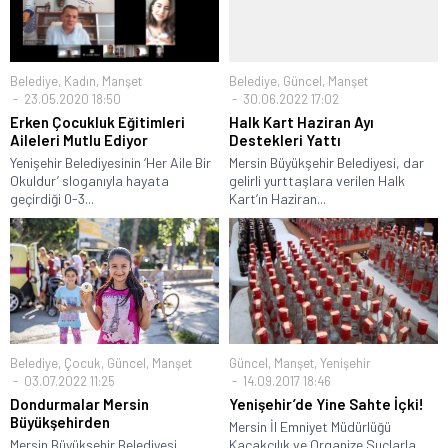
Belediye
,
Kadın
,
Manşet
Belediye
,
Güncel
,
Manşet
23.05.2020 18:50
30.06.2022 17:02
Erken Çocukluk Eğitimleri
Halk Kart Haziran Ayı
Aileleri Mutlu Ediyor
Destekleri Yattı
Yenişehir Belediyesinin ‘Her Aile Bir
Mersin Büyükşehir Belediyesi, dar
Okuldur’ sloganıyla hayata
gelirli yurttaşlara verilen Halk
geçirdiği 0-3...
Kart’ın Haziran...
Belediye
,
Çocuk
,
Güncel
,
Manşet
Güncel
,
Manşet
,
Yenişehir
03.07.2022 11:25
14.09.2017 18:46
Dondurmalar Mersin
Yenişehir’de Yine Sahte İçki!
Büyükşehirden
Mersin İl Emniyet Müdürlüğü
Mersin Büyükşehir Belediyesi
Kaçakçılık ve Organize Suçlarla